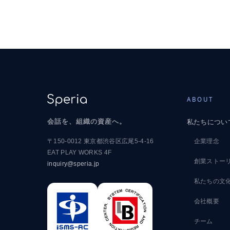
ABOUT
会話を、組織の資産へ。
私たちについ
〒150-0012 東京都渋谷区広尾5-4-16
企業理念
EAT PLAY WORKS 4F
創業ストー
inquiry@speria.jp
私たちの文
会社概要
チーム