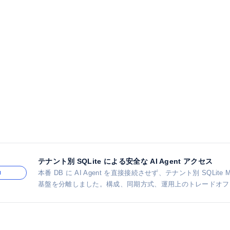
テナント別 SQLite による安全な AI Agent アクセス
本番 DB に AI Agent を直接接続させず、テナント別 SQLite Mirr
I
基盤を分離しました。構成、同期方式、運用上のトレードオフ