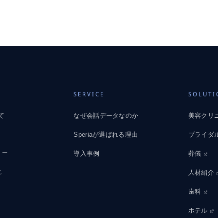
SERVICE
SOLUT
て
なぜ会話データなのか
美容クリ
Speriaが選ばれる理由
ブライダ
リー
導入事例
葬儀
化
人材紹介
歯科
ホテル