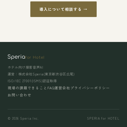
導入について相談する →
for Hotel
ホテル向け接客音声AI
運営：株式会社Speria(東京都渋谷区広尾)
ISO/IEC 27001(ISMS)認証取得
現場の課題
できること
FAQ
運営会社
プライバシーポリシー
お問い合わせ
© 2026 Speria Inc.
SPERIA for HOTEL