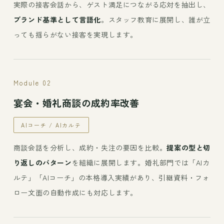
実際の接客会話から、ゲスト満足につながる応対を抽出し、
ブランド基準として言語化
。スタッフ教育に展開し、誰が立
っても揺らがない接客を実現します。
Module 02
宴会・婚礼商談の成約率改善
AIコーチ / AIカルテ
商談会話を分析し、成約・失注の要因を比較。
提案の型と切
り返しのパターン
を組織に展開します。婚礼部門では「AIカ
ルテ」「AIコーチ」の本格導入実績があり、引継資料・フォ
ロー文面の自動作成にも対応します。