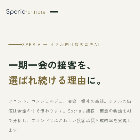
for Hotel
SPERIA — ホテル向け接客音声AI
一期一会の接客を、
選ばれ続ける理由
に。
フロント、コンシェルジュ、宴会・婚礼の商談。ホテルの価
値は会話の中で伝わります。Speriaは接客・商談の会話をAI
で分析し、ブランドにふさわしい接客品質と成約率を実現し
ます。