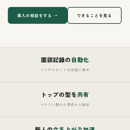
導入の相談をする →
できることを見る
面談記録の
自動化
コンサルタントは会話に集中
トップの型を
共有
ベテラン頼みの育成から脱却
新人の
立ち上がり加速