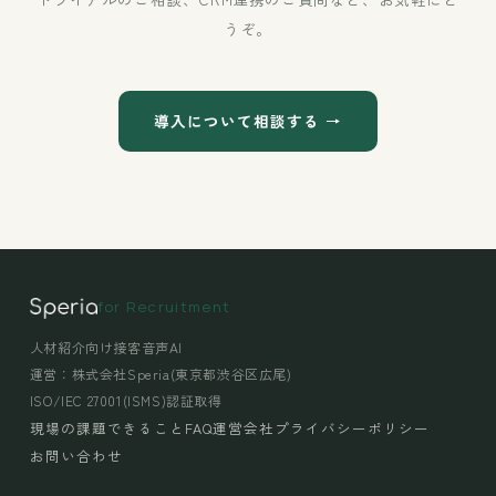
うぞ。
導入について相談する →
for Recruitment
人材紹介向け接客音声AI
運営：株式会社Speria(東京都渋谷区広尾)
ISO/IEC 27001(ISMS)認証取得
現場の課題
できること
FAQ
運営会社
プライバシーポリシー
お問い合わせ