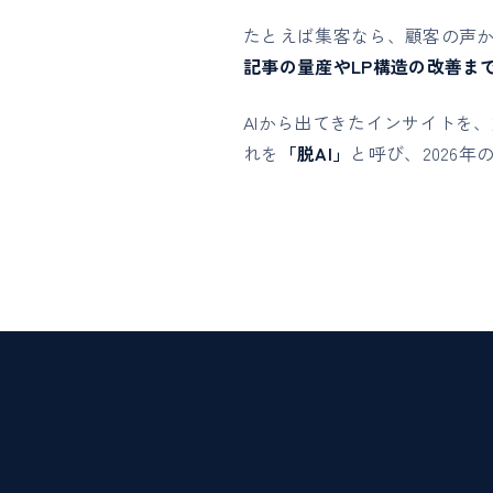
たとえば集客なら、顧客の声
記事の量産やLP構造の改善ま
AIから出てきたインサイトを
れを
「脱AI」
と呼び、2026