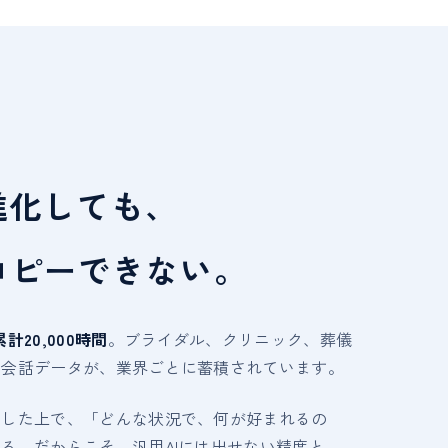
進化しても、
コピーできない。
累計20,000時間
。ブライダル、クリニック、葬儀
の会話データが、業界ごとに蓄積されています。
理した上で、「どんな状況で、何が好まれるの
る。だからこそ、汎用AIには出せない精度と、