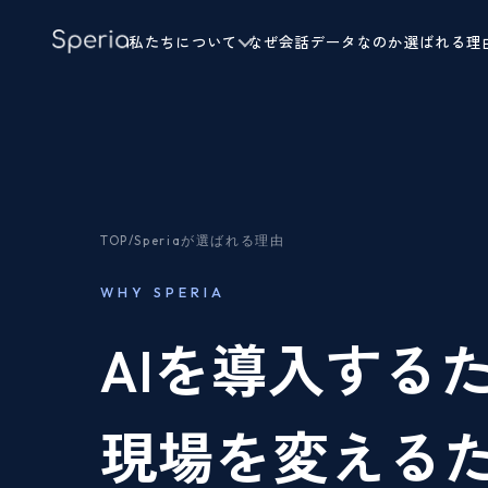
私たちについて
なぜ会話データなのか
選ばれる理
TOP
/
Speriaが選ばれる理由
WHY SPERIA
AIを導入する
現場を変える