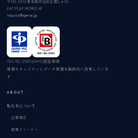
〒150-0012 東京都渋谷区広尾5-4-16
EAT PLAY WORKS 4F
inquiry@speria.jp
ISO/IEC 27001(ISMS)認証取得
情報セキュリティとデータ保護を継続的に改善していま
す
ABOUT
私たちについて
企業理念
創業ストーリー