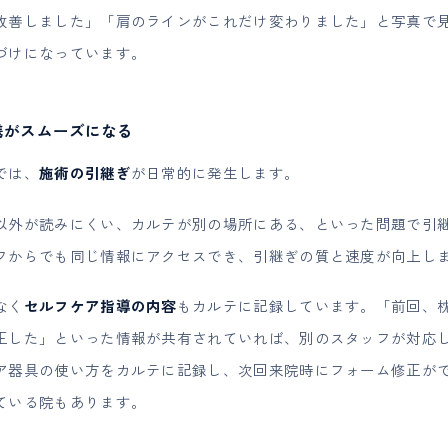
改善しました」「肩のラインがこれだけ変わりました」と写真で
づけになっています。
連携がスムーズになる
では、
施術の引継ぎ
が日常的に発生します。
以外が読みにくい、カルテが別の場所にある、といった問題で引
フからでも同じ情報にアクセスでき、引継ぎの質と速度が向上し
なく
セルフケア指導の内容
もカルテに記録しています。「前回、
正した」といった情報が共有されていれば、別のスタッフが対応
ア器具の使い方をカルテに記録し、次回来院時にフォーム修正が
ている院もあります。