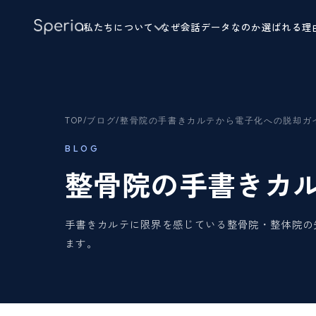
私たちについて
なぜ会話データなのか
選ばれる理
TOP
/
ブログ
/
整骨院の手書きカルテから電子化への脱却ガ
BLOG
整骨院の手書きカ
手書きカルテに限界を感じている整骨院・整体院の
ます。