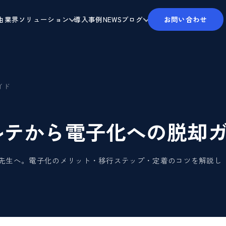
由
業界ソリューション
導入事例
NEWS
ブログ
お問い合わせ
イド
ルテから電子化への脱却
先生へ。電子化のメリット・移行ステップ・定着のコツを解説し