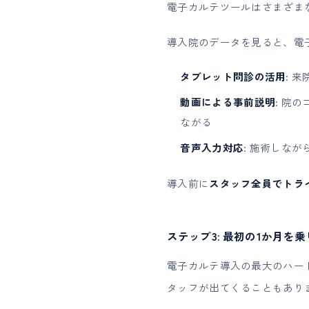
電子カルテツールはさまざま
導入院のデータを見ると、電
タブレット問診の活用
: 
動画による事前説明
: 院
ながる
音声入力対応
: 施術しな
導入前に
スタッフ全員でトラ
ステップ3: 最初の1か月を
電子カルテ導入の最大のハー
タッフが出てくることもあり