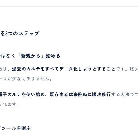
る3つのステップ
」ではなく「新規から」始める
敗は、
過去のカルテをすべてデータ化しようとすること
です。膨
ースが少なくありません。
電子カルテを使い始め、既存患者は来院時に順次移行
する方法で
られます。
てツールを選ぶ