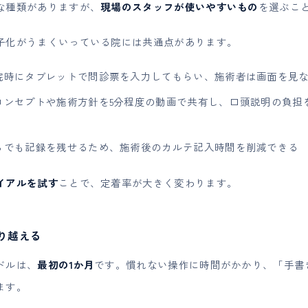
な種類がありますが、
現場のスタッフが使いやすいもの
を選ぶこ
子化がうまくいっている院には共通点があります。
来院時にタブレットで問診票を入力してもらい、施術者は画面を見
のコンセプトや施術方針を5分程度の動画で共有し、口頭説明の負
がらでも記録を残せるため、施術後のカルテ記入時間を削減できる
イアルを試す
ことで、定着率が大きく変わります。
乗り越える
ドルは、
最初の1か月
です。慣れない操作に時間がかかり、「手書
ます。