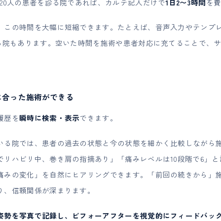
20人の患者を診る院であれば、カルテ記入だけで
1日2〜3時間
を
、この時間を大幅に短縮できます。たとえば、音声入力やテンプ
いる院もあります。空いた時間を施術や患者対応に充てることで、
りに合った施術ができる
履歴を
瞬時に検索・表示
できます。
いる院では、患者の過去の状態と今の状態を細かく比較しながら
でリハビリ中、巻き肩の指摘あり」「痛みレベルは10段階で6」
痛みの変化」を自然にヒアリングできます。「前回の続きから」
り、信頼関係が深まります。
姿勢を写真で記録し、ビフォーアフターを視覚的にフィードバッ