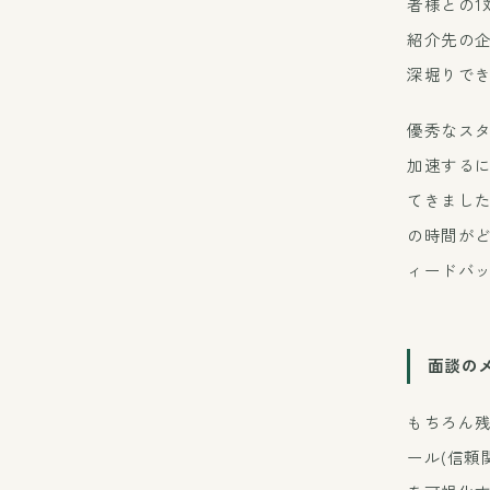
者様との1
紹介先の
深堀りで
優秀なス
加速する
てきました
の時間が
ィードバッ
面談の
もちろん
ール(信頼