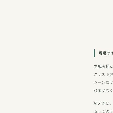
現場で
求職者様と
クリスト評
シーンだ
必要がな
新人側は
る。この