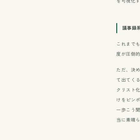
を可視化
議事録系
これまでも
度が圧倒
ただ、決
て出てく
クリスト
けをピン
一歩こう聞
当に素晴