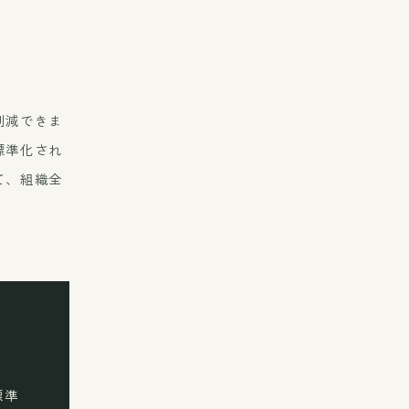
削減できま
標準化され
て、組織全
標準