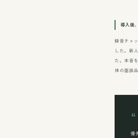
導入後
録音チェ
した。新
た。本音
体の面談
“
優