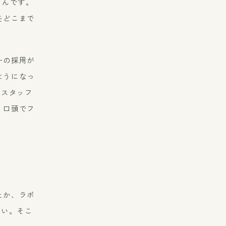
るんです。
をどこまで
ーの採用が
ようになっ
なスタッフ
、口頭でフ
とか、ラポ
ない。そこ