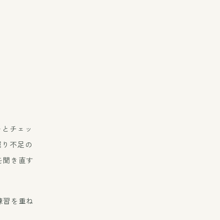
モとチェッ
掘り不足の
を聞き直す
練習を重ね