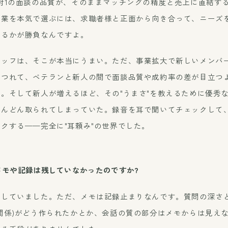
対1の面談の品質が、そのままマッチングの精度と売上に直結す
企業を本気で選ぶには、求職者様と正面から向き合って、ニーズ
きるかが勝負なんですよ。
タッフは、そこが本当にうまい。ただ、事業拡大で新しいメンバ
につれて、ベテランと新人の間で面談品質や成約率の差が目立つ
。そして新人が増えるほど、その"うまさ"を教えるために優秀
どんどん取られてしまっていた。録音を耳で聞いてチェックして
クする——完全に"耳頼み"の世界でした。
メモや記録は残していなかったのですか?
残していました。ただ、メモは記録止まりなんです。質問の深さ
関係)がどう作られたかとか、会話の質の部分はメモからは見え