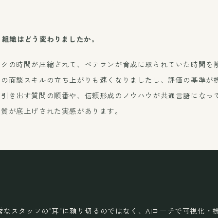
、組織はどう変わりましたか。
ックの時間が圧縮されて、ベテランが育成に取られていた時間を
人の面談スキルの立ち上がりも速くなりましたし、評価の基準が
を引き出す質問の順番や、信頼形成のノウハウが共通言語になっ
品質が底上げされた実感があります。
秀なスタッフの"耳"に頼り切るのではなく、AIコーチで可視化・