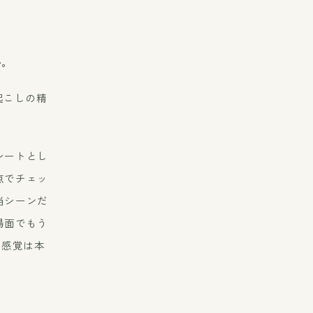
か。
起こしの精
シートとし
点でチェッ
当シーンだ
場面でもう
く感覚は本