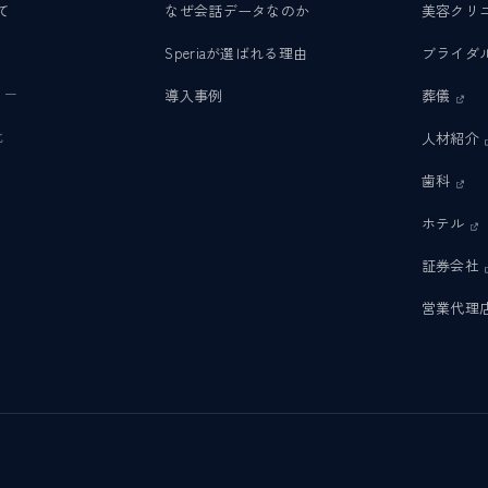
て
なぜ会話データなのか
美容クリ
Speriaが選ばれる理由
ブライダ
リー
導入事例
葬儀
化
人材紹介
歯科
ホテル
証券会社
営業代理店