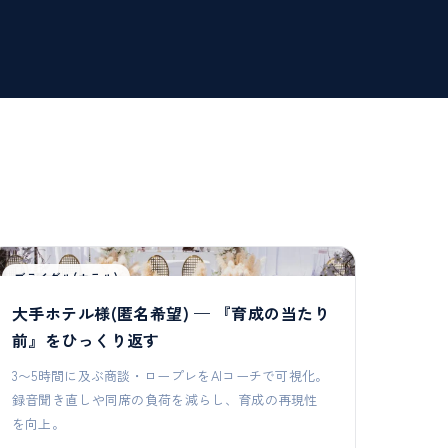
ブライダル(ホテル)
大手ホテル様(匿名希望) — 『育成の当たり
前』をひっくり返す
3〜5時間に及ぶ商談・ロープレをAIコーチで可視化。
録音聞き直しや同席の負荷を減らし、育成の再現性
を向上。