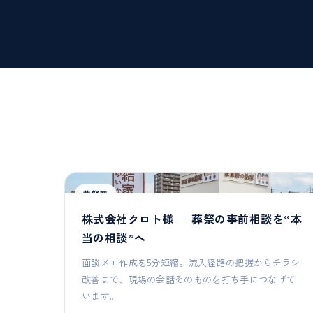
葬祭業
株式会社クロト様 — 葬祭の事前相談を“本
当の相談”へ
面談メモ作成を5分短縮。流入経路の把握からチラシ
改善まで、現場の会話そのものを打ち手につなげて
います。