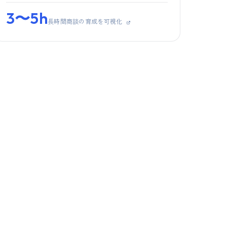
3〜5h
長時間商談の育成を可視化