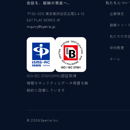
会話を、組織の資産へ。
私たちについ
〒150-0012 東京都渋谷区広尾5-4-16
企業理念
EAT PLAY WORKS 4F
創業ストー
inquiry@speria.jp
私たちの文
会社概要
チーム
ISO/IEC 27001(ISMS)認証取得
情報セキュリティとデータ保護を継
続的に改善しています
© 2026 Speria Inc.