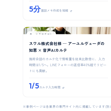
5分
面談メモ作成を短縮
ウェルネスサロン
スワル株式会社様 — アーユルヴェーダの
知恵 × 音声AIカルテ
施術会話のカルテ化で情報量を従来比数倍に、入力
時間は1/5へ。LINEフォローの返信率40%超でリピー
トにも貢献。
1/5
カルテ入力時間
※事例ページは各業界の専門サイト内に掲載しています(別